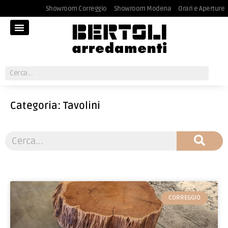
Showroom Correggio
Showroom Modena
Orari e Aperture
Categoria: Tavolini
CORREGGIO