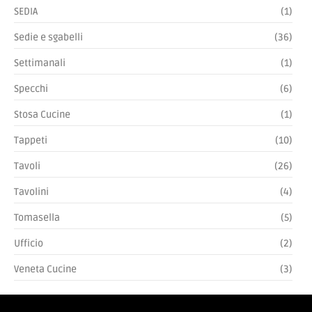
SEDIA
(1)
Sedie e sgabelli
(36)
Settimanali
(1)
Specchi
(6)
Stosa Cucine
(1)
Tappeti
(10)
Tavoli
(26)
Tavolini
(4)
Tomasella
(5)
Ufficio
(2)
Veneta Cucine
(3)