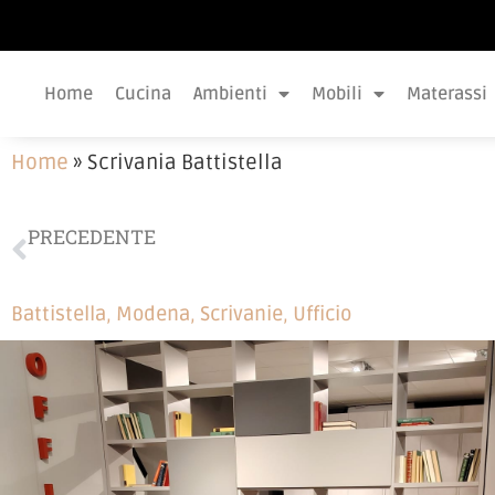
Home
Cucina
Ambienti
Mobili
Materassi
Home
»
Scrivania Battistella
PRECEDENTE
Poltroncina Calligaris
Battistella
,
Modena
,
Scrivanie
,
Ufficio