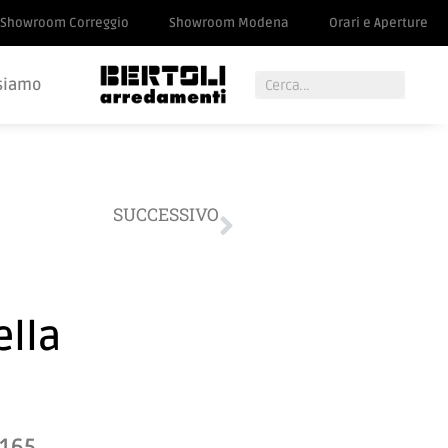
Showroom Correggio
Showroom Modena
Orari e Aperture
siamo
SUCCESSIVO
Libreria Battistella
ella
 165