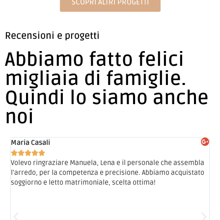
SCOPRI ALTRI PROGETTI
Recensioni e progetti
Abbiamo fatto felici
migliaia di famiglie.
Quindi lo siamo anche
noi
Maria Casali
C





el
Volevo ringraziare Manuela, Lena e il personale che assembla
H
l'arredo, per la competenza e precisione. Abbiamo acquistato
D
soggiorno e letto matrimoniale, scelta ottima!
c
m
u
a