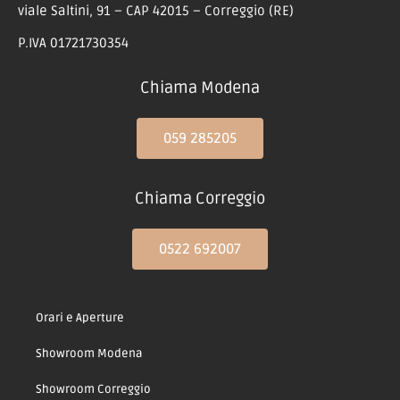
P.IVA 02593330364
BERTOLI ARREDAMENTI S.R.L.
viale Saltini, 91 – CAP 42015 – Correggio (RE)
P.IVA 01721730354
Chiama Modena
059 285205
Chiama Correggio
0522 692007
Orari e Aperture