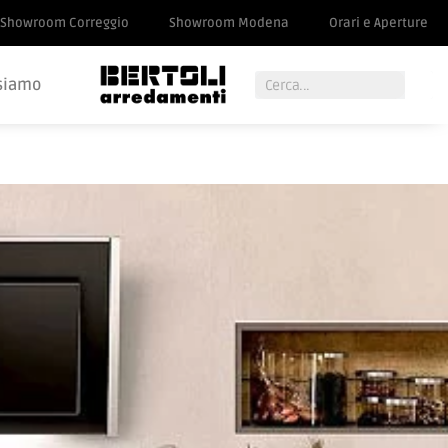
Showroom Correggio
Showroom Modena
Orari e Aperture
siamo