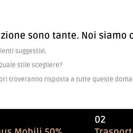
azione sono tante. Noi siamo q
enti suggestivi.
Quale stile scegliere?
atori troveranno risposta a tutte queste dom
02
us Mobili 50%
Traspor