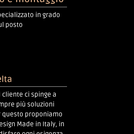
ecializzato in grado
ul posto
lta
l cliente ci spinge a
mpre più soluzioni
er questo proponiamo
esign Made in Italy, in