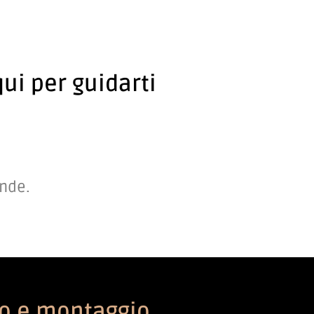
ui per guidarti
ande.
to e montaggio