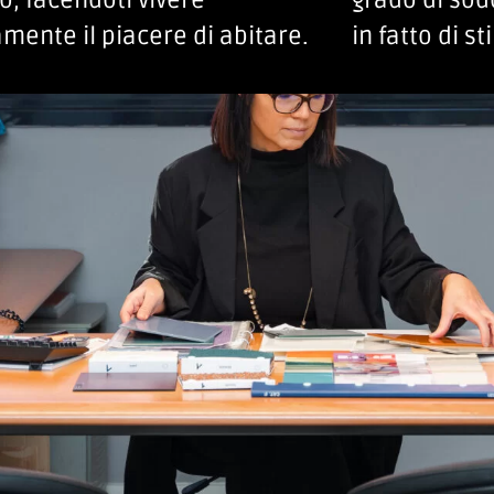
, facendoti vivere
grado di sod
mente il piacere di abitare.
in fatto di st