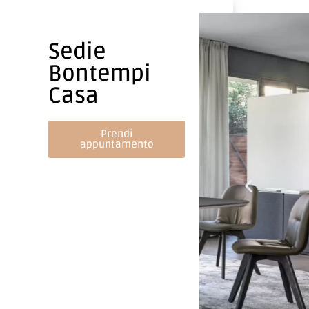
Sedie
Bontempi
Casa
Prendi
appuntamento