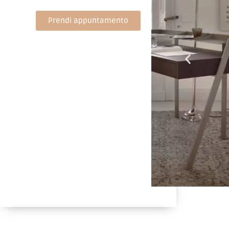
Prendi appuntamento