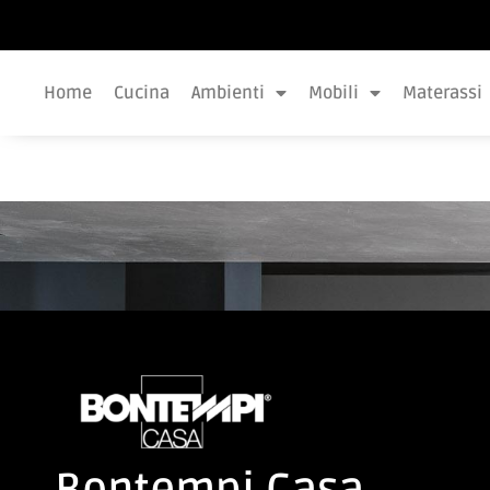
Home
Cucina
Ambienti
Mobili
Materassi