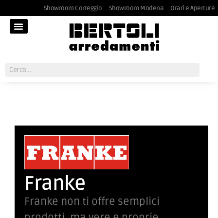
Showroom Correggio
Showroom Modena
Orari e Aperture
Franke
Franke non ti offre semplici
prodotti, ma vere e proprie