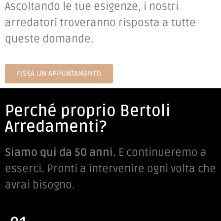
Ascoltando le tue esigenze, i nostri
arredatori troveranno risposta a tutte
queste domande.
FISSA UN APPUNTAMENTO
Perché proprio Bertoli
Arredamenti?
Siamo qui da 50 anni.
E continueremo a
esserci. Pronti a intervenire ogni volta che
avrai bisogno.