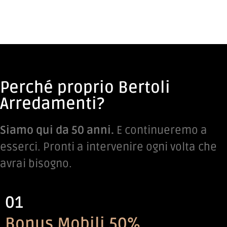
Perché proprio Bertoli
Arredamenti?
Siamo qui da 50 anni.
E continueremo a
esserci. Pronti a intervenire ogni volta che
avrai bisogno.
01
Bonus Mobili 50%