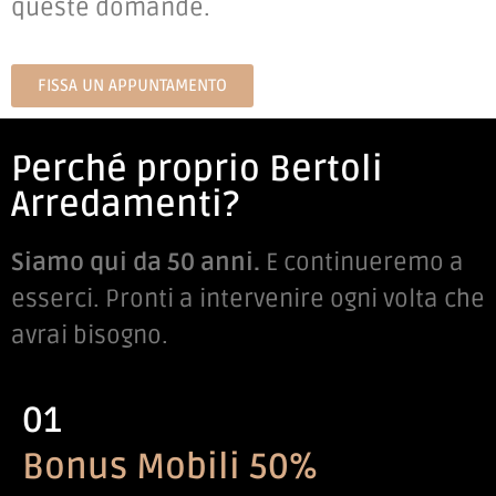
queste domande.
FISSA UN APPUNTAMENTO
Perché proprio Bertoli
Arredamenti?
Siamo qui da 50 anni.
E continueremo a
esserci. Pronti a intervenire ogni volta che
avrai bisogno.
01
Bonus Mobili 50%