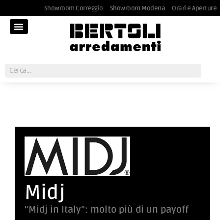
Showroom Correggio
Showroom Modena
Orari e Aperture
Midj
“Midj in Italy”: molto più di un payoff