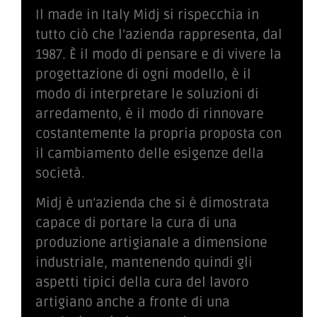
Il made in Italy Midj si rispecchia in
tutto ciò che l’azienda rappresenta, dal
1987. È il modo di pensare e di vivere la
progettazione di ogni modello, è il
modo di interpretare le soluzioni di
arredamento, è il modo di rinnovare
costantemente la propria proposta con
il cambiamento delle esigenze della
società.
Midj è un’azienda che si è dimostrata
capace di portare la cura di una
produzione artigianale a dimensione
industriale, mantenendo quindi gli
aspetti tipici della cura del lavoro
artigiano anche a fronte di una