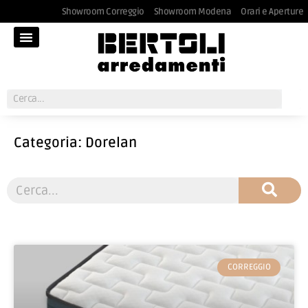
Showroom Correggio
Showroom Modena
Orari e Aperture
Categoria: Dorelan
CORREGGIO