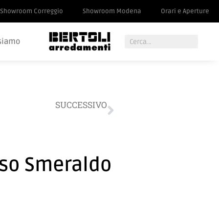
Showroom Correggio
Showroom Modena
Orari e Aperture
siamo
SUCCESSIVO
 materasso Opale cm 160 x 200
so Smeraldo