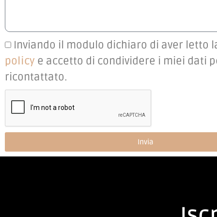
Inviando il modulo dichiaro di aver letto 
policy
e accetto di condividere i miei dati 
ricontattato.
Invia
Iscr