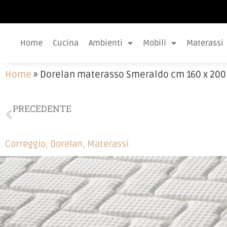
Home
Cucina
Ambienti
Mobili
Materassi
Home
»
Dorelan materasso Smeraldo cm 160 x 200
PRECEDENTE
Letto Albani
Correggio
,
Dorelan
,
Materassi