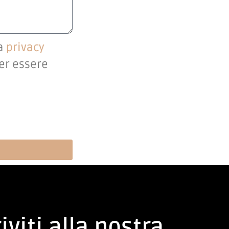
la
privacy
per essere
iviti alla nostra