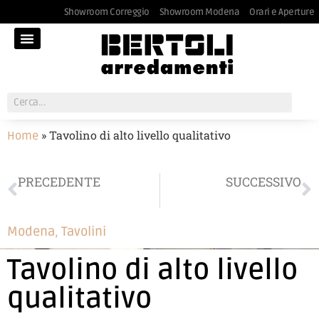
Showroom Correggio
Showroom Modena
Orari e Aperture
»
Tavolino di alto livello qualitativo
Home
PRECEDENTE
SUCCESSIVO
Letto contenitore in tessuto antimacchia
Gruppo notte Tomasella
Modena
,
Tavolini
Tavolino di alto livello
qualitativo