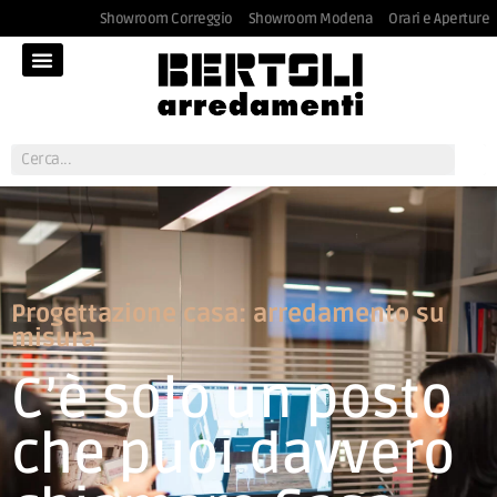
Showroom Correggio
Showroom Modena
Orari e Aperture
Progettazione casa: arredamento su
misura
C’è solo un posto
che puoi davvero