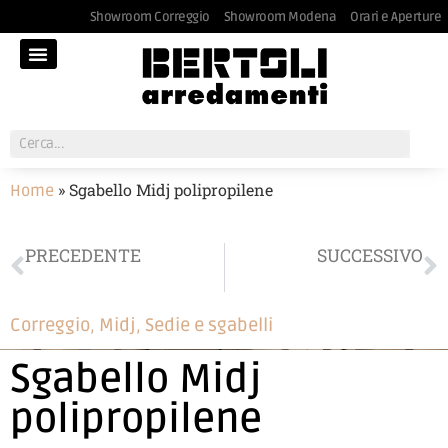
Showroom Correggio
Showroom Modena
Orari e Aperture
»
Sgabello Midj polipropilene
Home
PRECEDENTE
SUCCESSIVO
Sedia Midj polipropilene
Sedia Calligaris ecopelle
Correggio
,
Midj
,
Sedie e sgabelli
Sgabello Midj
polipropilene