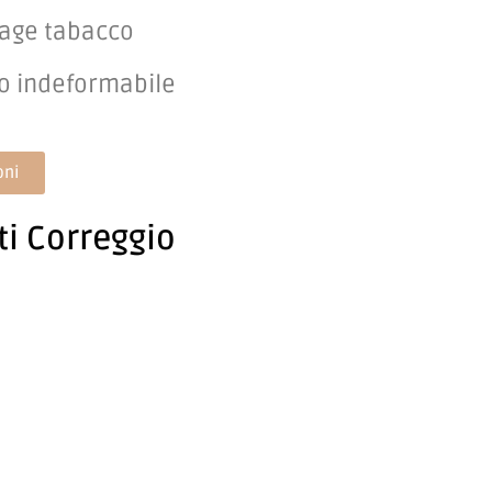
ntage tabacco
zo indeformabile
oni
ti Correggio