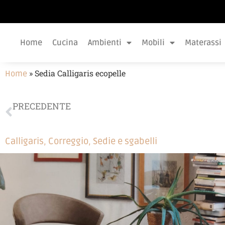
Home
Cucina
Ambienti
Mobili
Materassi
»
Sedia Calligaris ecopelle
Home
PRECEDENTE
Sgabello Midj polipropilene
Calligaris
,
Correggio
,
Sedie e sgabelli