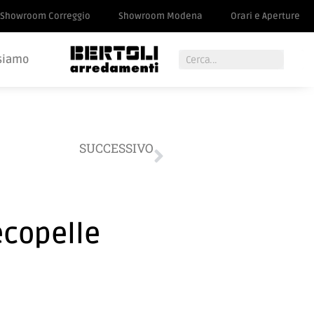
Showroom Correggio
Showroom Modena
Orari e Aperture
siamo
SUCCESSIVO
Libreria Lago Air
ecopelle