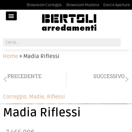
Showroom Correggio
Showroom Modena
Orari e Aperture
Home
»
Madia Riflessi
PRECEDENTE
SUCCESSIVO
Sedia Riflessi
Madia 2 ante Riflessi
Correggio
,
Madie
,
Riflessi
Madia Riflessi