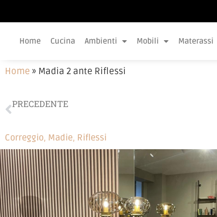
Home
Cucina
Ambienti
Mobili
Materassi
Home
»
Madia 2 ante Riflessi
PRECEDENTE
Madia Riflessi
Correggio
,
Madie
,
Riflessi