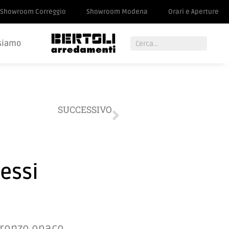
Showroom Correggio
Showroom Modena
Orari e Aperture
siamo
SUCCESSIVO
Letto rovere Novamobili
lessi
bronzo opaco,