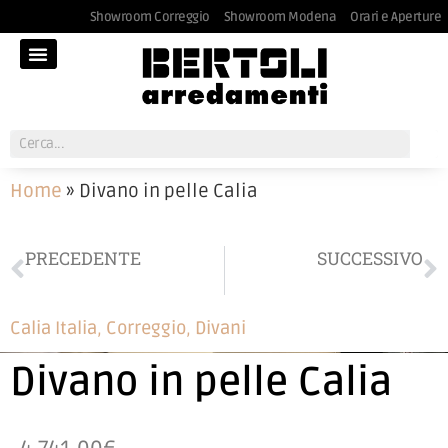
Showroom Correggio
Showroom Modena
Orari e Aperture
Home
»
Divano in pelle Calia
PRECEDENTE
SUCCESSIVO
Divano Calia
Armadio San Giacomo
Calia Italia
,
Correggio
,
Divani
Divano in pelle Calia