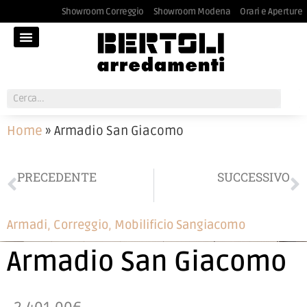
Showroom Correggio
Showroom Modena
Orari e Aperture
Home
»
Armadio San Giacomo
PRECEDENTE
SUCCESSIVO
Divano in pelle Calia
Elegante armadio scorrevole San Giacomo cm 362,5
Armadi
,
Correggio
,
Mobilificio Sangiacomo
Armadio San Giacomo