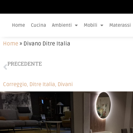
Home
Cucina
Ambienti
Mobili
Materassi
Home
»
Divano Ditre Italia
PRECEDENTE
Camera Nidi
Correggio
,
Ditre Italia
,
Divani