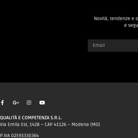
Novità, tendenze e 
e segui
QUALITÀ E COMPETENZA S.R.L.
Via Emila Est, 1428 – CAP 41126 – Modena (MO)
P.IVA 02593330364