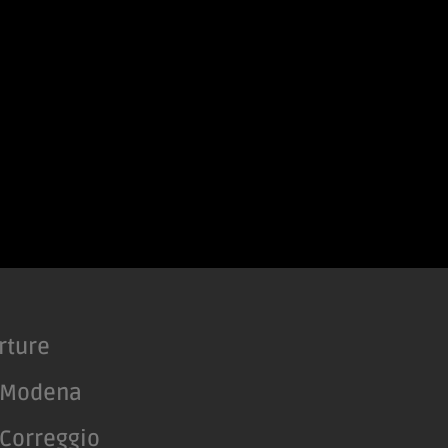
rture
 Modena
Correggio