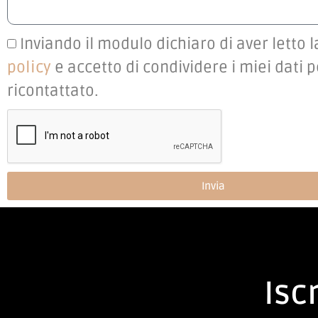
Inviando il modulo dichiaro di aver letto 
policy
e accetto di condividere i miei dati 
ricontattato.
Invia
Iscr