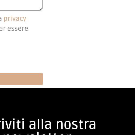
la
privacy
per essere
iviti alla nostra