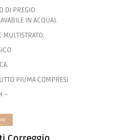
O DI PREGIO
VABILE IN ACQUA).
E MULTISTRATO;
GICO
CA.
TUTTO PIUMA COMPRESI
H –
oni
ti Correggio