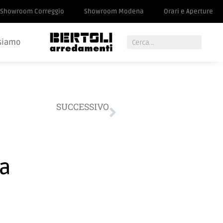
Showroom Correggio
Showroom Modena
Orari e Aperture
siamo
SUCCESSIVO
o da parete con alloggio per tv
ia