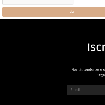
Invia
Iscr
Novità, tendenze e 
e segui