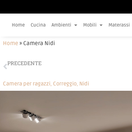
Home
Cucina
Ambienti
Mobili
Materassi
Home
»
Camera Nidi
PRECEDENTE
Contenitore Novamobili
Camera per ragazzi
,
Correggio
,
Nidi