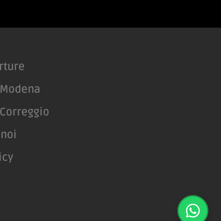
rture
 Modena
Correggio
 noi
icy