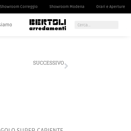
Showroom Correggio
Showroom Modena
Orari e Aperture
siamo
SUCCESSIVO
Divano Ditre Italia
NGOLO
SUPER CAPIENTE