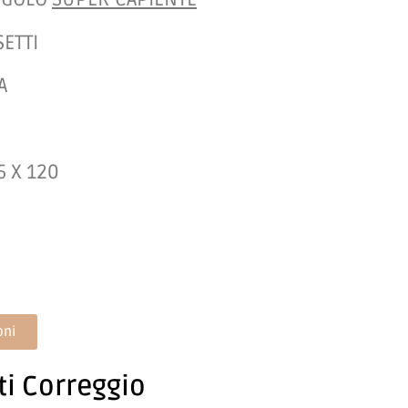
ETTI
A
5 X 120
oni
ti Correggio