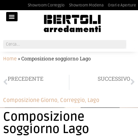
Showroom Correggio
Showroom Modena
Orari e Aperture
»
Composizione soggiorno Lago
Home
PRECEDENTE
SUCCESSIVO
Veneta Cucine Lounge
Armadio Lago
Composizione Giorno
,
Correggio
,
Lago
Composizione
soggiorno Lago