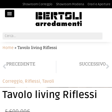
Showroom Correggio
Showroom Modena
Orari e Aperture
»
Tavolo living Riflessi
Home
PRECEDENTE
SUCCESSIVO
Composizione giorno S. Giacomo
Poltroncina Riflessi
Correggio
,
Riflessi
,
Tavoli
Tavolo living Riflessi
5.600,00€