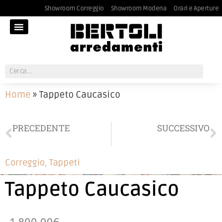
Showroom Correggio
Showroom Modena
Orari e Aperture
Home
»
Tappeto Caucasico
PRECEDENTE
SUCCESSIVO
Tappeto Persiano cm 181 x 263
Lampadario etnico
Correggio
,
Tappeti
Tappeto Caucasico