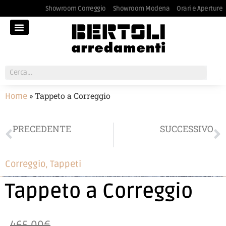
Showroom Correggio
Showroom Modena
Orari e Aperture
»
Tappeto a Correggio
Home
PRECEDENTE
SUCCESSIVO
Tappeto a Correggio
Gruppo notte SANGIACOMO in ceramica a Modena
Correggio
,
Tappeti
Tappeto a Correggio
465,00€