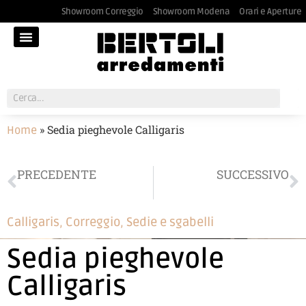
Showroom Correggio
Showroom Modena
Orari e Aperture
»
Sedia pieghevole Calligaris
Home
PRECEDENTE
SUCCESSIVO
Letto piazza e mezzo
Scrivania Battistella
Calligaris
,
Correggio
,
Sedie e sgabelli
Sedia pieghevole
Calligaris