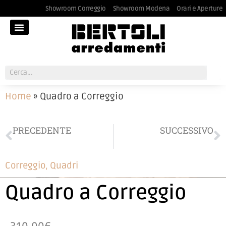
Showroom Correggio
Showroom Modena
Orari e Aperture
Home
»
Quadro a Correggio
PRECEDENTE
SUCCESSIVO
Comodino Lago a Correggio
Sedie CATTELAN a Modena
Correggio
,
Quadri
Quadro a Correggio