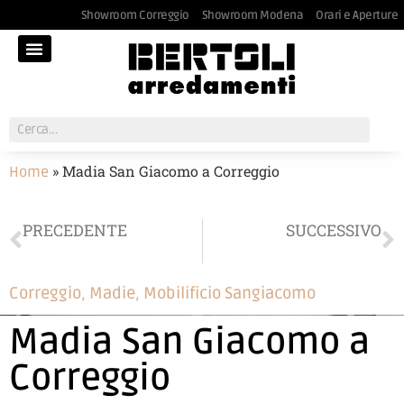
Showroom Correggio
Showroom Modena
Orari e Aperture
»
Madia San Giacomo a Correggio
Home
PRECEDENTE
SUCCESSIVO
Pouf di DITRE ITALIA a Modena
Armadio a Correggio
Correggio
,
Madie
,
Mobilificio Sangiacomo
Madia San Giacomo a
Correggio