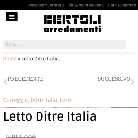
Showroom Correggio
Showroom Modena
Orari e Aperture
»
Letto Ditre Italia
Home
PRECEDENTE
SUCCESSIVO
Poltrona
Le Fablier gruppo notte
Correggio
,
Ditre Italia
,
Letti
Letto Ditre Italia
2.851,00€