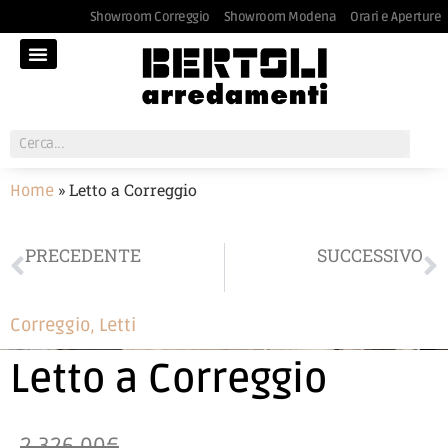
Showroom Correggio
Showroom Modena
Orari e Aperture
»
Letto a Correggio
Home
PRECEDENTE
SUCCESSIVO
Divano Samoa a Correggio
Carrello porta bevande Cattelan Italia
Correggio
,
Letti
Letto a Correggio
2.326,00€