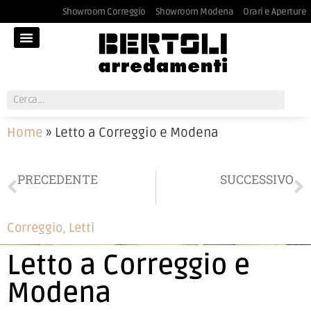
Showroom Correggio
Showroom Modena
Orari e Aperture
Home
»
Letto a Correggio e Modena
PRECEDENTE
SUCCESSIVO
Lampada a Correggio
Consolle a Correggio
Correggio
,
Letti
Letto a Correggio e
Modena