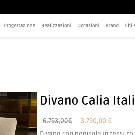
Progettazione
Realizzazioni
Occasioni
Brand
Chi 
Divano Calia Ital
6.793,00€
3.790,00 €
Divano con penisola in tessuto