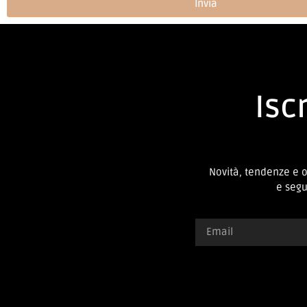
Invia
Iscr
Novità, tendenze e 
e segui