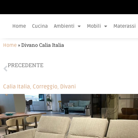
Home
Cucina
Ambienti
Mobili
Materassi
»
Divano Calia Italia
Home
PRECEDENTE
Divano Calia Italia
Calia Italia
,
Correggio
,
Divani