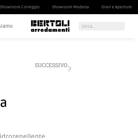
Showroom Correggio
Showroom Modena
Orari e Aperture
siamo
SUCCESSIVO
Tavolo Calligaris
ia
 idrorepellente