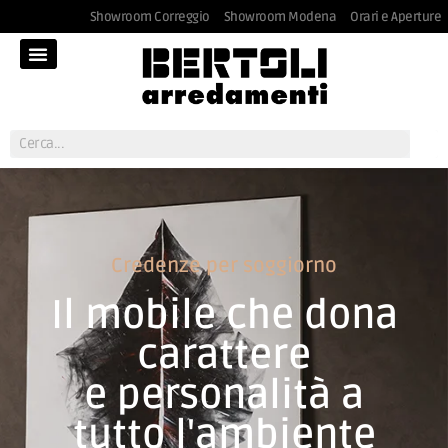
Showroom Correggio
Showroom Modena
Orari e Aperture
Credenze per soggiorno
Il mobile che dona
carattere
e personalità a
tutto l'ambiente