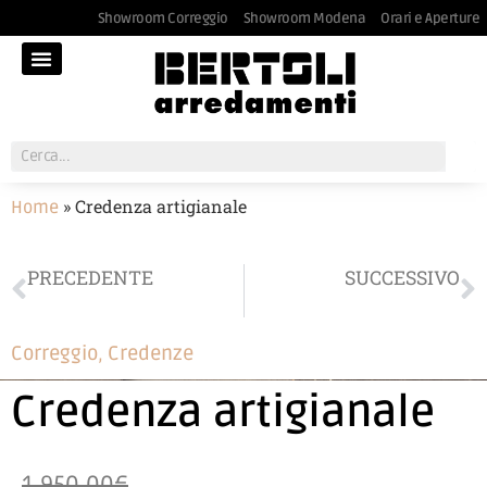
Showroom Correggio
Showroom Modena
Orari e Aperture
»
Credenza artigianale
Home
PRECEDENTE
SUCCESSIVO
Divano Calia blu
Tavolo consolle Calligaris
Correggio
,
Credenze
Credenza artigianale
1.950,00€