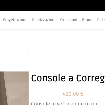
Progettazione
Realizzazioni
Occasioni
Brand
Chi 
Comodin
Console a Correg
420,00 €
Console in vetro a due piani