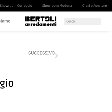
Showroom Correggio
Showroom Modena
Orari e Aperture
siamo
SUCCESSIVO
o di NOVAMOBILI a Correggio
gio