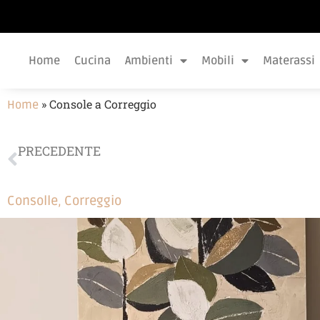
Home
Cucina
Ambienti
Mobili
Materassi
»
Console a Correggio
Home
PRECEDENTE
Letto in microfibra a Correggio
Consolle
,
Correggio