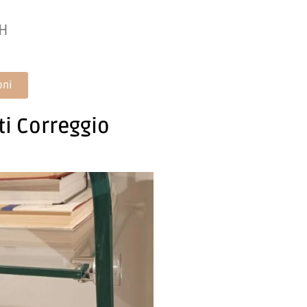
 H
oni
ti Correggio