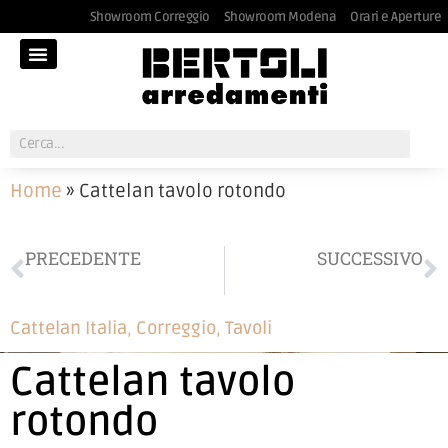
Showroom Correggio
Showroom Modena
Orari e Aperture
Home
»
Cattelan tavolo rotondo
PRECEDENTE
SUCCESSIVO
Veneta Cucine Iconica
Divano Ditre Italia
Cattelan Italia
,
Correggio
,
Tavoli
Cattelan tavolo
rotondo