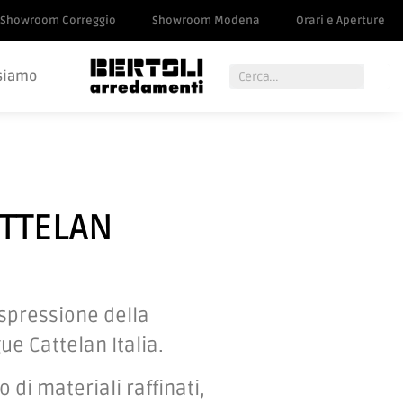
Showroom Correggio
Showroom Modena
Orari e Aperture
siamo
ATTELAN
espressione della
ue Cattelan Italia.
o di materiali raffinati,