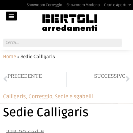
Showroom Correggio
Showroom Modena
Orari e Aperture
»
Sedie Calligaris
Home
PRECEDENTE
SUCCESSIVO
Scrivania e libreria Nidi
Sedie Calligaris
Calligaris
,
Correggio
,
Sedie e sgabelli
Sedie Calligaris
338,00 cad.€