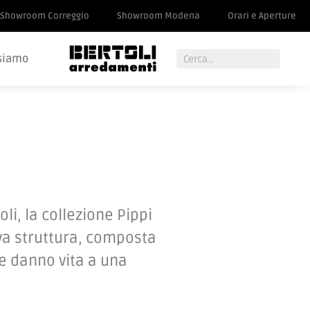
Showroom Correggio
Showroom Modena
Orari e Aperture
siamo
li, la collezione Pippi
iva struttura, composta
he danno vita a una