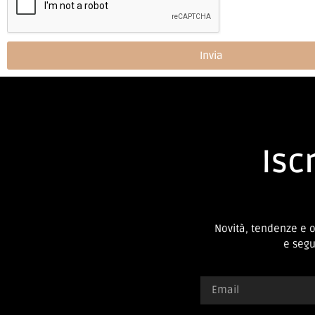
Invia
Iscr
Novità, tendenze e 
e segui