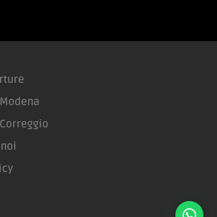
rture
 Modena
Correggio
 noi
icy