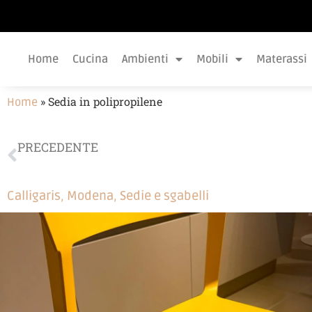
Home
Cucina
Ambienti
Mobili
Materassi
»
Sedia in polipropilene
Home
PRECEDENTE
Coppia di sedie Calligaris
Calligaris
,
Modena
,
Sedie e sgabelli