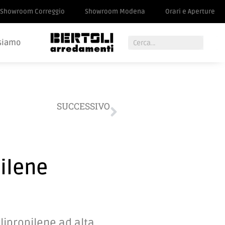
Showroom Correggio
Showroom Modena
Orari e Aperture
siamo
SUCCESSIVO
Sedia in polipropilene
pilene
olipropilene ad alta