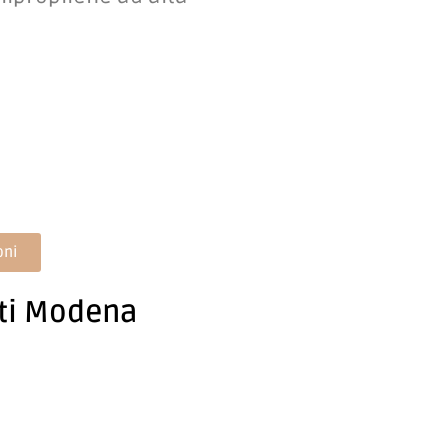
oni
nti Modena