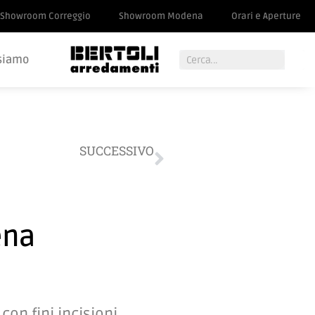
Showroom Correggio
Showroom Modena
Orari e Aperture
siamo
SUCCESSIVO
Lampada a Modena
ena
on fini incisioni