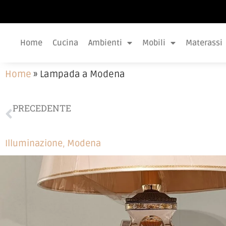
Home
Cucina
Ambienti
Mobili
Materassi
Home
»
Lampada a Modena
PRECEDENTE
Consolle a Correggio
Illuminazione
,
Modena