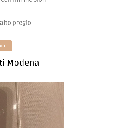
 alto pregio
oni
nti Modena