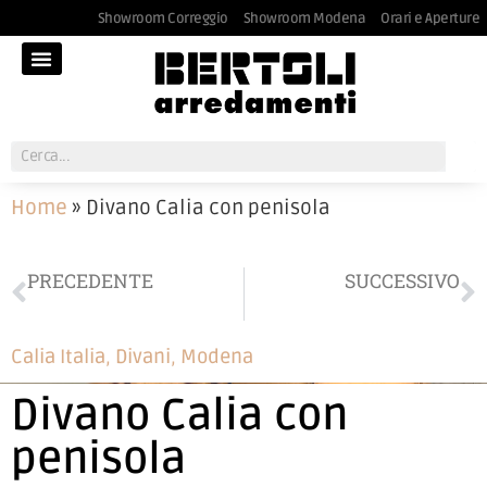
Showroom Correggio
Showroom Modena
Orari e Aperture
Home
»
Divano Calia con penisola
PRECEDENTE
SUCCESSIVO
Poltroncina con braccioli Riflessi
Madia laccata lucida Novamobili
Calia Italia
,
Divani
,
Modena
Divano Calia con
penisola